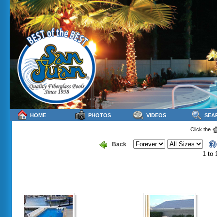
HOME
PHOTOS
VIDEOS
SEA
Click the
Back
1 to 